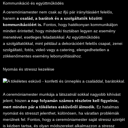
Kommunikáció és együttműködés
A ceremóniamester nem csak az ifjú pár irányításáért felelős,
hanem
a család, a barátok és a szolgáltatók közötti
kommunikációért is.
Fontos, hogy hatékonyan kommunikáljon
minden érintettel, hogy mindenki tisztában legyen az esemény
menetével, esetleges feladatokkal. Az együttműködés
a szolgáltatókkal, mint például a dekorációért felelős csapat, zenei
szolgáltató, fotós, videó vagy a catering, elengedhetetlen a
zökkenőmentes esemény lebonyolításához.
Nyomás és stressz kezelése
A ceremóniamester munkája a látszatnál sokkal nagyobb kihívást
jelent, hiszen
a nap folyamán számos részletre kell figyelnie,
mert minden pár a tökéletes esküvőről álmodik.
Ez hatalmas
nyomást és stresszt jelenthet, különösen, ha váratlan problémák
merülnek fel. Fontos, hogy a ceremóniamester saját stressz szintjét
is kézben tartsa, és olyan módszereket alkalmazzon a stressz