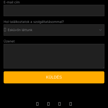
E-mail cím
Hol találkoztatok a szolgáltatásommal?
Üzenet
KÜLDÉS
F
Y
S
I