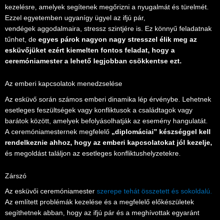
kezelésre, amelyek segítenek megőrizni a nyugalmát és türelmét.
Ezzel egyetemben ugyanígy ügyel az ifjú pár,
vendégek aggodalmaira, stressz szintjére is. Ez könnyű feladatnak
tűnhet, de
egyes párok nagyon nagy stresszel élik meg az
esküvőjüket ezért kiemelten fontos feladat, hogy a
ceremóniamester a lehető legjobban csökkentse ezt.
Az emberi kapcsolatok menedzselése
Az esküvő során számos emberi dinamika lép érvénybe. Lehetnek
esetleges feszültségek vagy konfliktusok a családtagok vagy
barátok között, amelyek befolyásolhatják az esemény hangulatát.
A ceremóniamesternek megfelelő
„diplomáciai” készséggel kell
rendelkeznie ahhoz, hogy az emberi kapcsolatokat jól kezelje,
és megoldást találjon az esetleges konfliktushelyzetekre.
Zárszó
Az esküvői ceremóniamester
szerepe tehát összetett és sokoldalú.
Az említett problémák kezelése és a megfelelő előkészületek
segíthetnek abban, hogy az ifjú pár és a meghívottak egyaránt