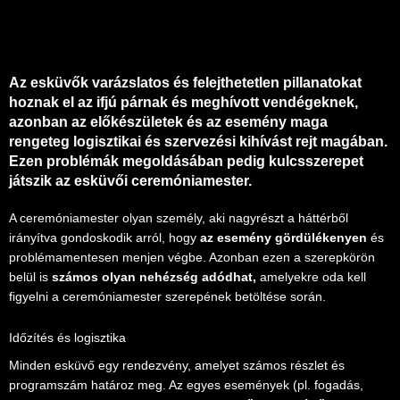
Az esküvők varázslatos és felejthetetlen pillanatokat
hoznak el az ifjú párnak és meghívott vendégeknek,
azonban az előkészületek és az esemény maga
rengeteg logisztikai és szervezési kihívást rejt magában.
Ezen problémák megoldásában pedig kulcsszerepet
játszik az esküvői ceremóniamester.
A ceremóniamester olyan személy, aki nagyrészt a háttérből
irányítva gondoskodik arról, hogy
az esemény gördülékenyen
és
problémamentesen menjen végbe. Azonban ezen a szerepkörön
belül is
számos olyan nehézség adódhat,
amelyekre oda kell
figyelni a ceremóniamester szerepének betöltése során.
Időzítés és logisztika
Minden esküvő egy rendezvény, amelyet számos részlet és
programszám határoz meg. Az egyes események (pl. fogadás,