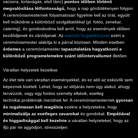
vacsora, tortavágás, első tánc)
pontos időben történő
megvalósítása létfontosságú,
hogy a nap gördülékenyen folyjon.
A ceremóniamesternek folyamatosan figyelnie kell az órát, együtt
kell működnie a különböző szolgáltatókkal (pl. fotós, zenekar,
catering), és gondoskodnia kell arról, hogy az események időben
kezdődjenek és záródjanak. Az
esküvői forgatókönyvet
ezért a
ceremóniamester alakítja ki a párral közösen. Minden esetben
érdemes
a ceremóniamester
tapasztalatára hagyatkozni a
különböző programelemekre szánt időintervallumot
illetően.
Váratlan helyzetek kezelése
Az élet tele van váratlan eseményekkel, és ez alól az esküvők sem
képeznek kivételt. Lehet, hogy az időjárás nem úgy alakul, ahogy
tervezzük, vagy egy fontos személy elkésik, esetleg
technikai problémák merülnek fel. A ceremóniamesternek
gyorsan
és rugalmasan kell reagálnia
ezekre a helyzetekre, hogy
minimalizálja az esetleges zavarokat
és gondokat.
Empátiával
és higgadtsággal kell kezelnie
a váratlan helyzeteket, hogy az
ifjú pár ne aggódjon, stresszeljen.