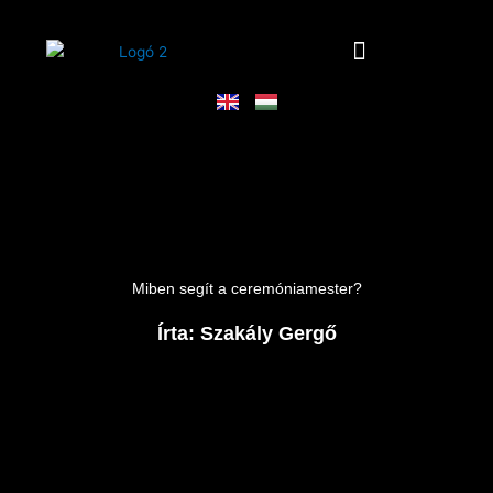
Skip
to
content
Mikroesküvő koordináció
Miben segít a ceremóniamester?
Írta: Szakály Gergő